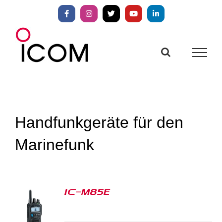
Zum
Inhalt
Facebook
Instagram
X
YouTube
LinkedIn
springen
Handfunkgeräte für den
Marinefunk
IC-M85E
S