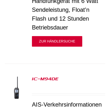
Handfunkgerät mit 6 Watt
Sendeleistung, Float'n
Flash und 12 Stunden
Betriebsdauer
ZUR HÄNDLERSUCHE
IC-M94DE
S
AIS-Verkehrsinformationen