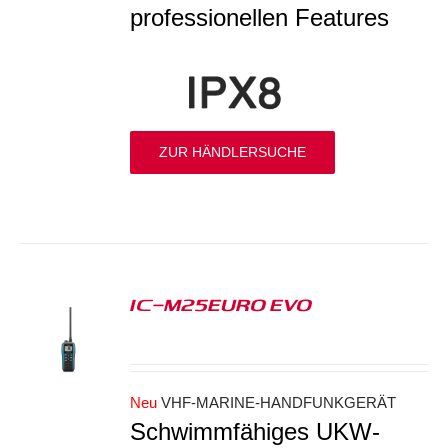
professionellen Features
ZUR HÄNDLERSUCHE
IC-M25EURO EVO
S
Neu
VHF-MARINE-HANDFUNKGERÄT
Schwimmfähiges UKW-