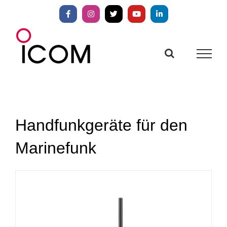
Zum
Inhalt
Facebook
Instagram
X
YouTube
LinkedIn
springen
Handfunkgeräte für den
Marinefunk