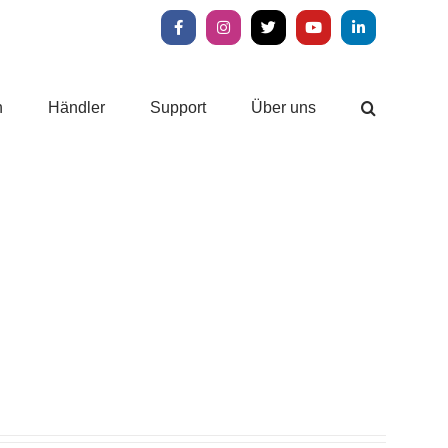
Facebook
Instagram
X
YouTube
LinkedIn
n
Händler
Support
Über uns