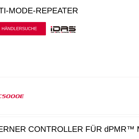
TI-MODE-REPEATER
 HÄNDLERSUCHE
C5000E
ERNER CONTROLLER FÜR dPMR™ 