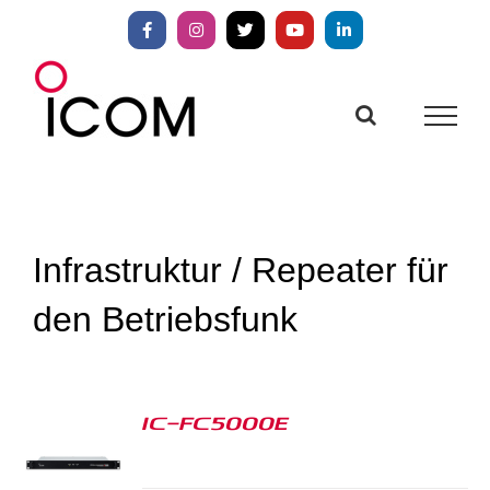
Zum
Inhalt
Facebook
Instagram
X
YouTube
LinkedIn
springen
Infrastruktur / Repeater für
den Betriebsfunk
IC-FC5000E
S