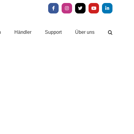
Facebook
Instagram
X
YouTube
LinkedIn
n
Händler
Support
Über uns