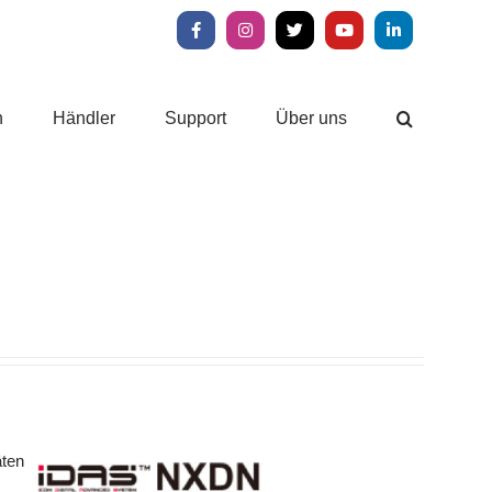
Facebook
Instagram
X
YouTube
LinkedIn
n
Händler
Support
Über uns
räten