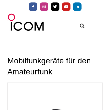
Zum
Inhalt
Facebook
Instagram
X
YouTube
LinkedIn
springen
Mobilfunkgeräte für den
Amateurfunk