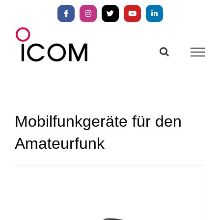
Zum
Inhalt
Facebook
Instagram
X
YouTube
LinkedIn
springen
Mobilfunkgeräte für den
Amateurfunk