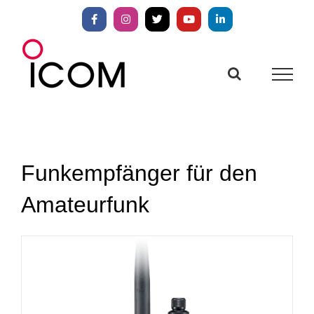
Zum
Inhalt
Facebook
Instagram
X
YouTube
LinkedIn
springen
Funkempfänger für den
Amateurfunk