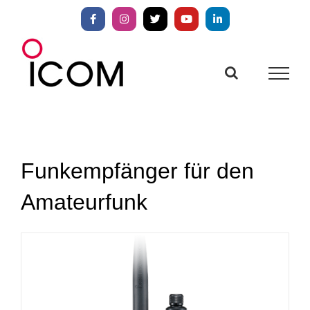
Zum
Inhalt
Facebook
Instagram
X
YouTube
LinkedIn
springen
Funkempfänger für den
Amateurfunk