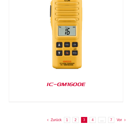
IC-GM1600E
Zurück
1
2
3
4
…
7
Vor