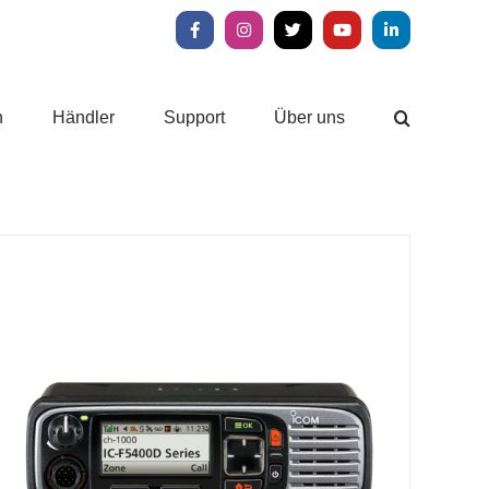
Facebook
Instagram
X
YouTube
LinkedIn
n
Händler
Support
Über uns