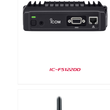
DETAILS
IC-F5122DD