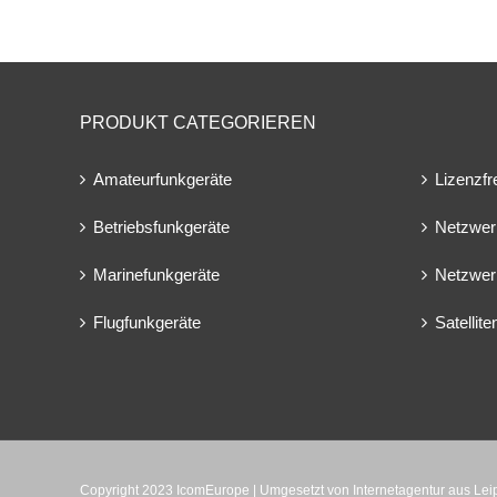
PRODUKT CATEGORIEREN
Amateurfunkgeräte
Lizenzfr
Betriebsfunkgeräte
Netzwer
Marinefunkgeräte
Netzwer
Flugfunkgeräte
Satellit
Copyright 2023 IcomEurope | Umgesetzt von
Internetagentur aus Le