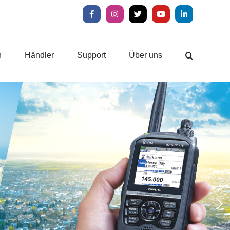
Facebook
Instagram
X
YouTube
LinkedIn
n
Händler
Support
Über uns