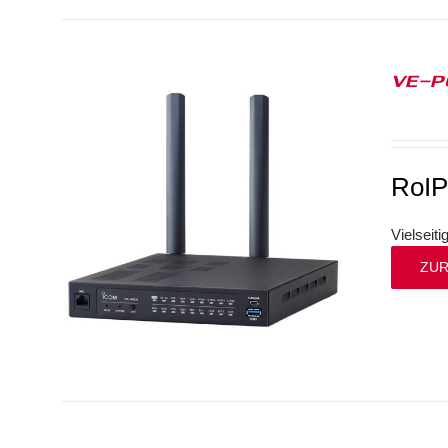
VE-P
RoI
Vielseit
ZUR