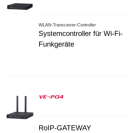
S
WLAN-Transceiver-Controller
Systemcontroller für Wi-Fi-
Funkgeräte
VE-PG4
S
RoIP-GATEWAY