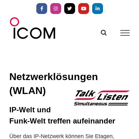
Zum
Inhalt
Facebook
Instagram
X
YouTube
LinkedIn
springen
Netzwerklösungen
(WLAN)
IP-Welt und
Funk-Welt treffen aufeinander
Über das IP-Netzwerk können Sie Etagen,