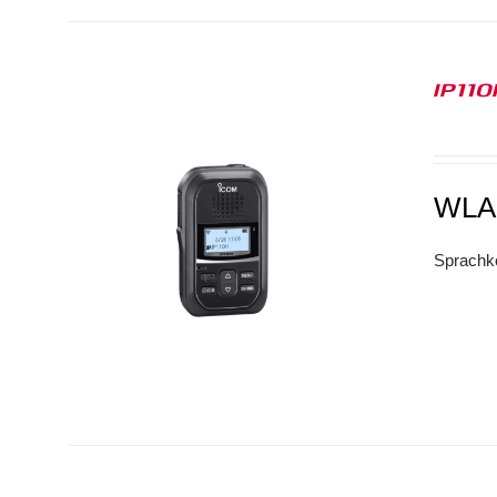
IP11
WLA
Sprachko