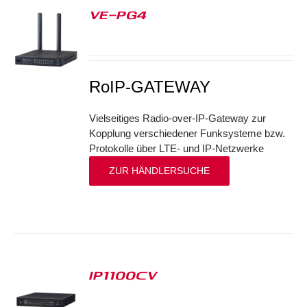
VE-PG4
S
RoIP-GATEWAY
Vielseitiges Radio-over-IP-Gateway zur
Kopplung verschiedener Funksysteme bzw.
Protokolle über LTE- und IP-Netzwerke
ZUR HÄNDLERSUCHE
IP1100CV
S