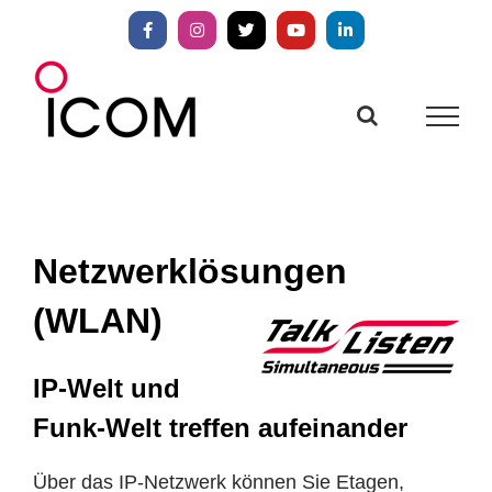
Zum
Inhalt
Facebook
Instagram
X
YouTube
LinkedIn
springen
Netzwerklösungen
(WLAN)
IP-Welt und
Funk-Welt treffen aufeinander
Über das IP-Netzwerk können Sie Etagen,