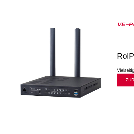
VE-P
RoI
Vielseit
ZUR