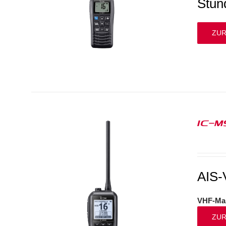
Stun
ZUR
IC-M
AIS-
VHF-Mar
ZUR