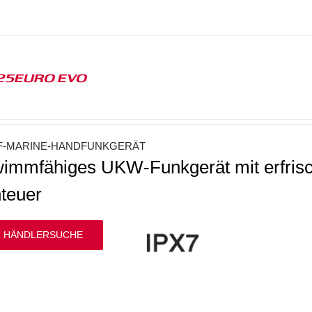
25EURO EVO
F-MARINE-HANDFUNKGERÄT
immfähiges UKW-Funkgerät mit erfris
teuer
 HÄNDLERSUCHE