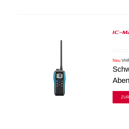
IC-M
Neu
VH
Schw
Aben
ZUR