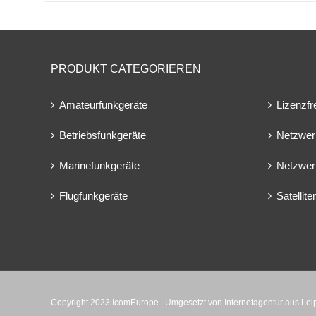
PRODUKT CATEGORIEREN
Amateurfunkgeräte
Lizenzfr
Betriebsfunkgeräte
Netzwer
Marinefunkgeräte
Netzwer
Flugfunkgeräte
Satellit
Copyright 2023 IcomEurope | Umgesetzt von
Internetagentur aus Le