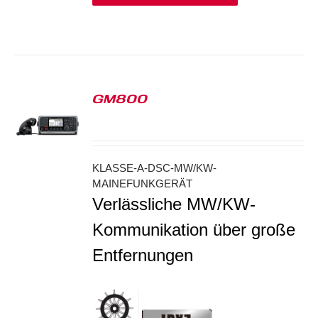
GM800
S
KLASSE-A-DSC-MW/KW-
MAINEFUNKGERÄT
Verlässliche MW/KW-
Kommunikation über große
Entfernungen