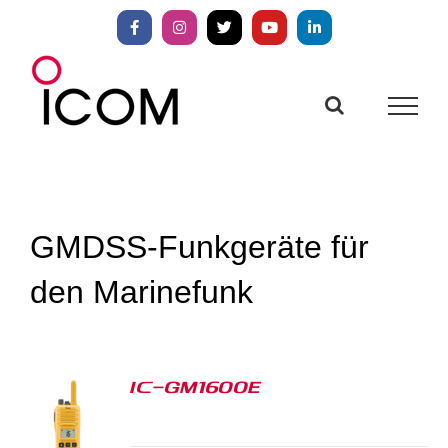
Zum
Inhalt
Facebook
Instagram
X
YouTube
LinkedIn
springen
GMDSS-Funkgeräte für
den Marinefunk
IC-GM1600E
S