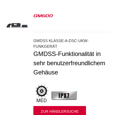
GM600
S
GMDSS KLASSE-A-DSC-UKW-
FUNKGERÄT
GMDSS-Funktionalität in
sehr benutzerfreundlichem
Gehäuse
ZUR HÄNDLERSUCHE