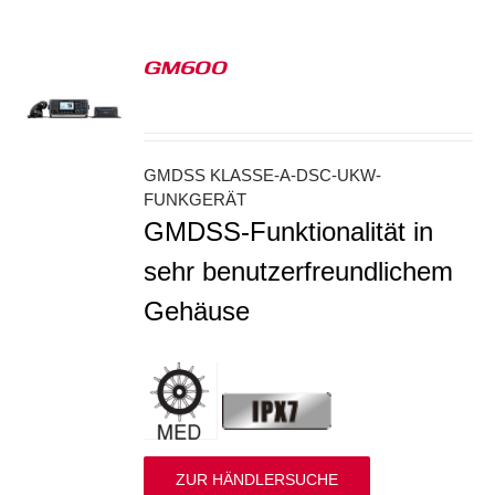
GM600
S
GMDSS KLASSE-A-DSC-UKW-
FUNKGERÄT
GMDSS-Funktionalität in
sehr benutzerfreundlichem
Gehäuse
ZUR HÄNDLERSUCHE