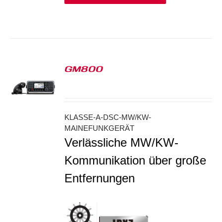
GM800
S
KLASSE-A-DSC-MW/KW-
MAINEFUNKGERÄT
Verlässliche MW/KW-
Kommunikation über große
Entfernungen