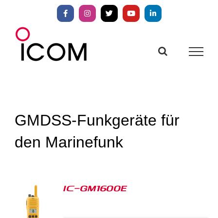
Zum
Inhalt
Facebook
Instagram
X
YouTube
LinkedIn
springen
GMDSS-Funkgeräte für
den Marinefunk
IC-GM1600E
S