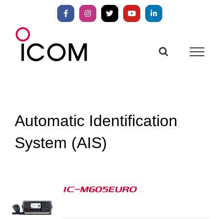
Zum
Inhalt
Facebook
Instagram
X
YouTube
LinkedIn
springen
Automatic Identification
System (AIS)
IC-M605EURO
S