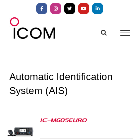
Zum
Inhalt
Facebook
Instagram
X
YouTube
LinkedIn
springen
Automatic Identification
System (AIS)
IC-M605EURO
S