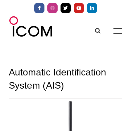
Zum
Inhalt
Facebook
Instagram
X
YouTube
LinkedIn
springen
Automatic Identification
System (AIS)