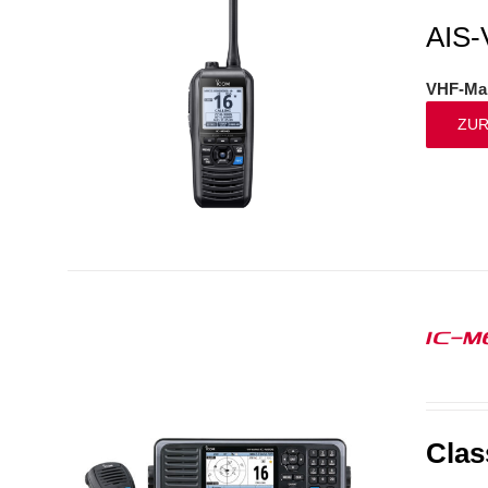
AIS-
VHF-Mar
ZUR
IC-M
Clas