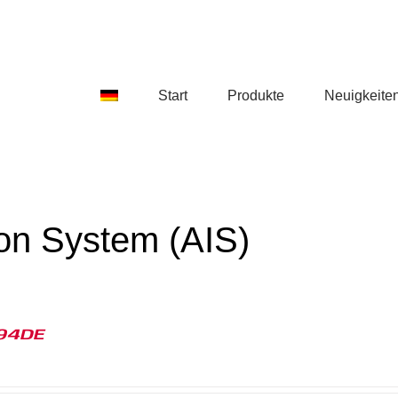
Start
Produkte
Neuigkeite
ion System (AIS)
94DE