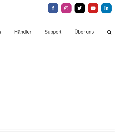
Facebook
Instagram
X
YouTube
LinkedIn
n
Händler
Support
Über uns