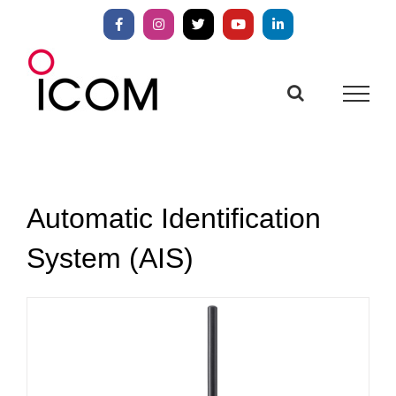
Zum
Inhalt
Facebook
Instagram
X
YouTube
LinkedIn
springen
Automatic Identification
System (AIS)