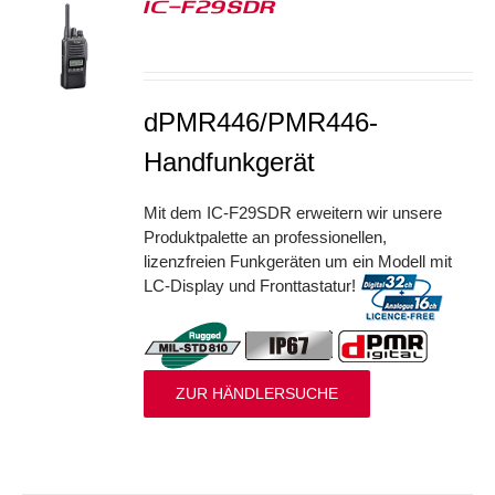
IC-F29SDR
S
dPMR446/PMR446-
Handfunkgerät
Mit dem IC-F29SDR erweitern wir unsere
Produktpalette an professionellen,
lizenzfreien Funkgeräten um ein Modell mit
LC-Display und Fronttastatur!
ZUR HÄNDLERSUCHE