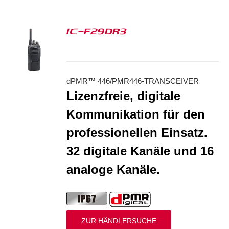
IC-F29DR3
S
dPMR™ 446/PMR446-TRANSCEIVER
Lizenzfreie, digitale
Kommunikation für den
professionellen Einsatz.
32 digitale Kanäle und 16
analoge Kanäle.
ZUR HÄNDLERSUCHE