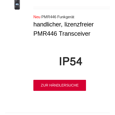
S
Neu
PMR446 Funkgerät
handlicher, lizenzfreier
PMR446 Transceiver
ZUR HÄNDLERSUCHE