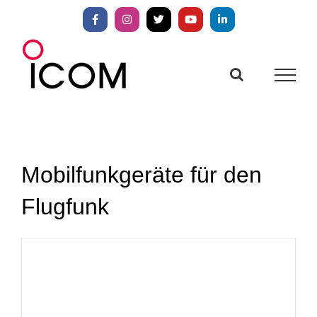
Zum
Inhalt
Facebook
Instagram
X
YouTube
LinkedIn
springen
Mobilfunkgeräte für den
Flugfunk