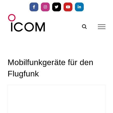
Zum
Inhalt
Facebook
Instagram
X
YouTube
LinkedIn
springen
Mobilfunkgeräte für den
Flugfunk