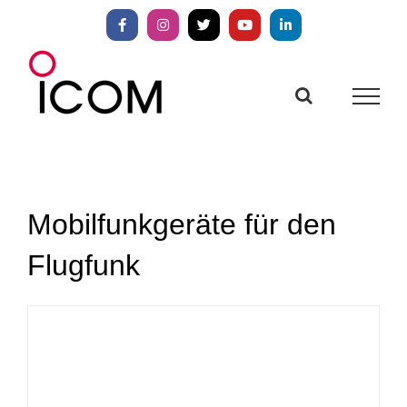
Zum
Inhalt
Facebook
Instagram
X
YouTube
LinkedIn
springen
Mobilfunkgeräte für den
Flugfunk