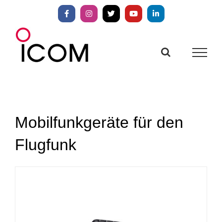
Zum
Inhalt
Facebook
Instagram
X
YouTube
LinkedIn
springen
Mobilfunkgeräte für den
Flugfunk