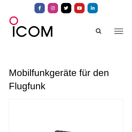
Zum
Inhalt
Facebook
Instagram
X
YouTube
LinkedIn
springen
Mobilfunkgeräte für den
Flugfunk