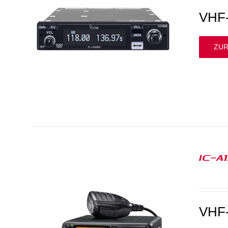
VHF-
ZUR
IC-A
VHF-