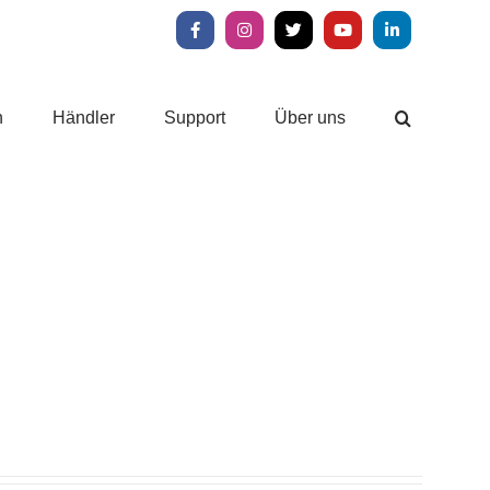
Facebook
Instagram
X
YouTube
LinkedIn
n
Händler
Support
Über uns