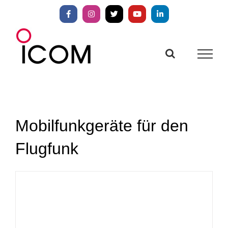
Zum
Inhalt
Facebook
Instagram
X
YouTube
LinkedIn
springen
Mobilfunkgeräte für den
Flugfunk