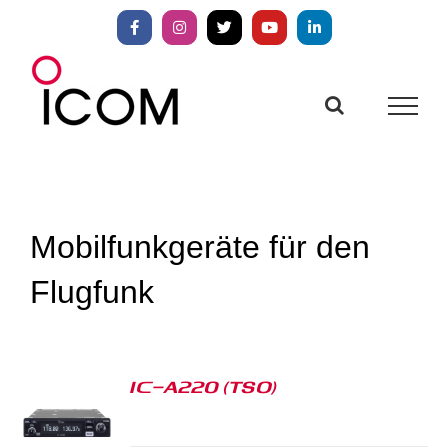
Zum
Inhalt
Facebook
Instagram
X
YouTube
LinkedIn
springen
Mobilfunkgeräte für den
Flugfunk
IC-A220 (TSO)
S