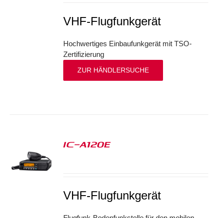
VHF-Flugfunkgerät
Hochwertiges Einbaufunkgerät mit TSO-
Zertifizierung
ZUR HÄNDLERSUCHE
IC-A120E
S
VHF-Flugfunkgerät
Flugfunk-Bodenfunkstelle für den mobilen