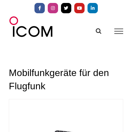
Zum
Inhalt
Facebook
Instagram
X
YouTube
LinkedIn
springen
Mobilfunkgeräte für den
Flugfunk