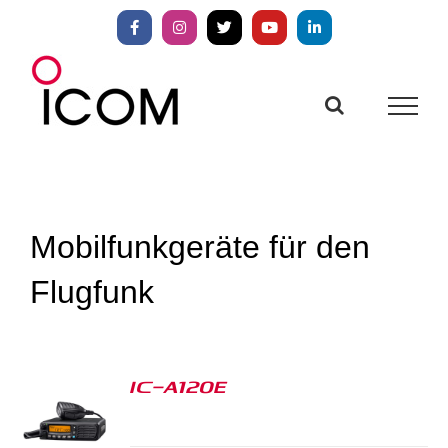
Zum
Inhalt
Facebook
Instagram
X
YouTube
LinkedIn
springen
Mobilfunkgeräte für den
Flugfunk
IC-A120E
S