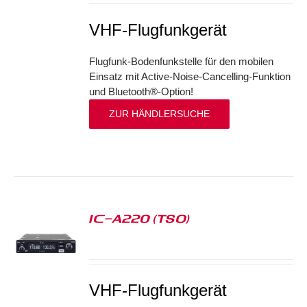
VHF-Flugfunkgerät
Flugfunk-Bodenfunkstelle für den mobilen
Einsatz mit Active-Noise-Cancelling-Funktion
und Bluetooth®-Option!
ZUR HÄNDLERSUCHE
IC-A220 (TSO)
S
VHF-Flugfunkgerät