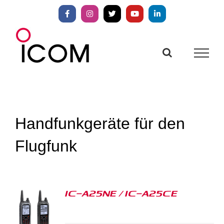
Zum
Inhalt
Facebook
Instagram
X
YouTube
LinkedIn
springen
Handfunkgeräte für den
Flugfunk
IC-A25NE / IC-A25CE
S