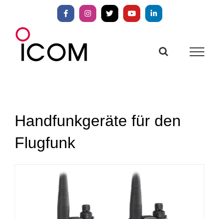
Zum
Inhalt
Facebook
Instagram
X
YouTube
LinkedIn
springen
Handfunkgeräte für den
Flugfunk