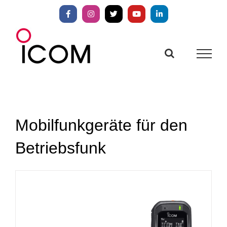
Zum
Inhalt
Facebook
Instagram
X
YouTube
LinkedIn
springen
Mobilfunkgeräte für den
Betriebsfunk