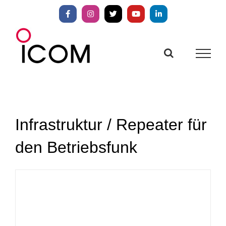
Zum
Inhalt
Facebook
Instagram
X
YouTube
LinkedIn
springen
Infrastruktur / Repeater für
den Betriebsfunk