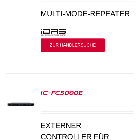
MULTI-MODE-REPEATER
ZUR HÄNDLERSUCHE
IC-FC5000E
S
EXTERNER
CONTROLLER FÜR