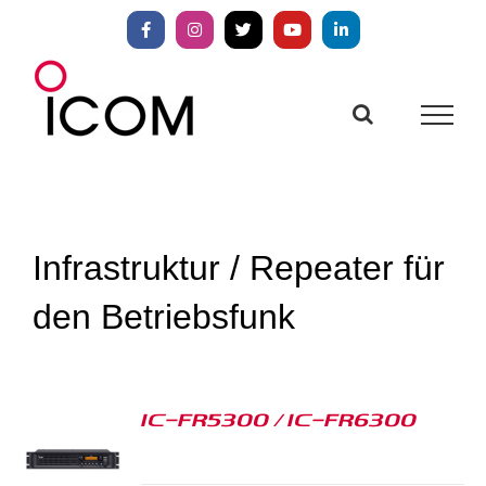
Zum
Inhalt
Facebook
Instagram
X
YouTube
LinkedIn
springen
Infrastruktur / Repeater für
den Betriebsfunk
IC-FR5300 / IC-FR6300
S