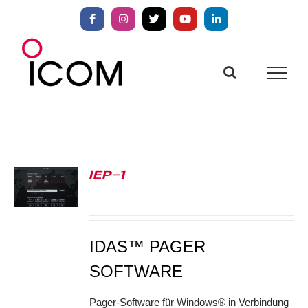
Zum
Inhalt
Facebook
Instagram
X
YouTube
LinkedIn
springen
IEP-1
S
IDAS™ PAGER
SOFTWARE
Pager-Software für Windows® in Verbindung