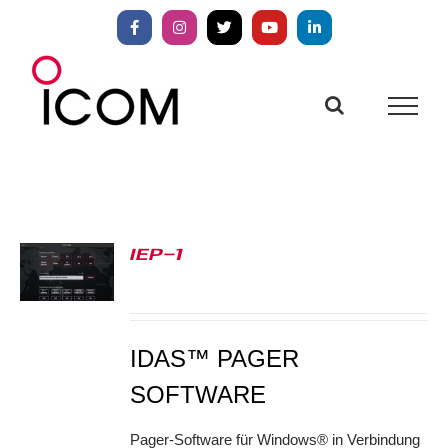
Zum
Inhalt
Facebook
Instagram
X
YouTube
LinkedIn
springen
IEP-1
S
IDAS™ PAGER
SOFTWARE
Pager-Software für Windows® in Verbindung