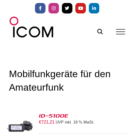
Zum
Inhalt
Facebook
Instagram
X
YouTube
LinkedIn
springen
Mobilfunkgeräte für den
Amateurfunk
ID-5100E
€
721,21
UVP inkl. 19 % MwSt.
S