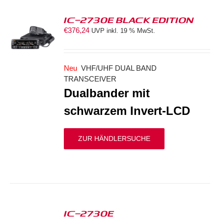
IC-2730E BLACK EDITION
€
376,24
UVP inkl. 19 % MwSt.
S
Neu
VHF/UHF DUAL BAND
TRANSCEIVER
Dualbander mit
schwarzem Invert-LCD
ZUR HÄNDLERSUCHE
IC-2730E