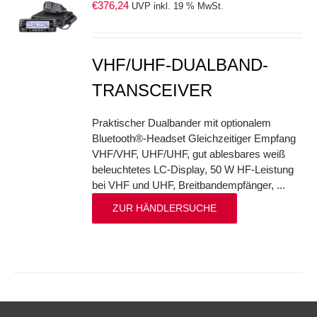
€
376,24
UVP inkl. 19 % MwSt.
S
VHF/UHF-DUALBAND-
TRANSCEIVER
Praktischer Dualbander mit optionalem
Bluetooth®-Headset Gleichzeitiger Empfang
VHF/VHF, UHF/UHF, gut ablesbares weiß
beleuchtetes LC-Display, 50 W HF-Leistung
bei VHF und UHF, Breitbandempfänger, ...
ZUR HÄNDLERSUCHE