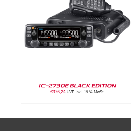
DETAILS
IC-2730E BLACK EDITION
€
376,24
UVP inkl. 19 % MwSt.