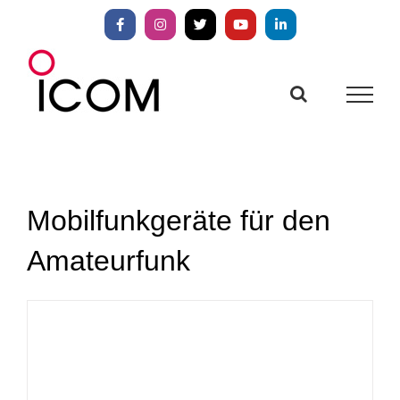
Zum
Inhalt
Facebook
Instagram
X
YouTube
LinkedIn
springen
Mobilfunkgeräte für den
Amateurfunk