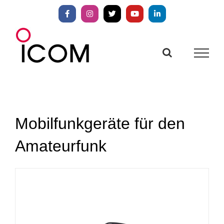
Zum
Inhalt
Facebook
Instagram
X
YouTube
LinkedIn
springen
Mobilfunkgeräte für den
Amateurfunk