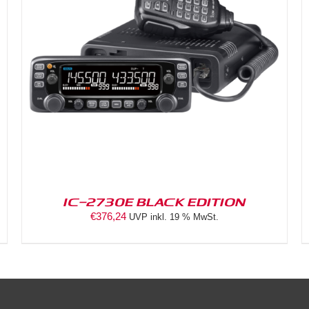
DETAILS
IC-2730E BLACK EDITION
€
376,24
UVP inkl. 19 % MwSt.