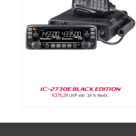
DETAILS
IC-2730E BLACK EDITION
€
376,24
UVP inkl. 19 % MwSt.